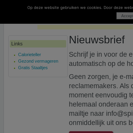
Op deze website gebruiken we cookies. Door deze websit
Het Spiraaltje
Accep
Nieuwsbrief
Links
Schrijf je in voor de 
Calorieteller
Gezond vermageren
automatisch op de h
Gratis Staaltjes
Geen zorgen, je e-ma
reclamemakers. Als de
moment eenvoudig ter
helemaal onderaan ee
mailtje naar
info@spi
onmiddellijk uit ons 